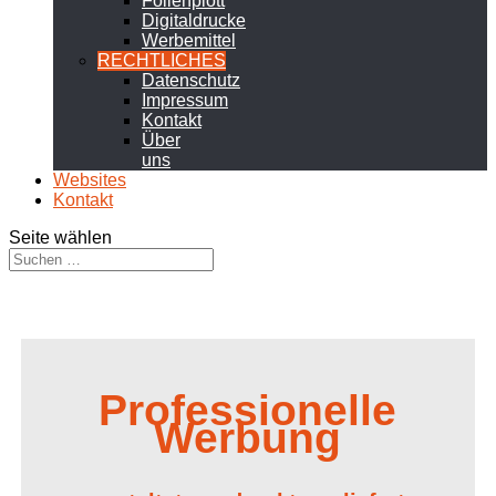
Folienplott
Digitaldrucke
Werbemittel
RECHTLICHES
Datenschutz
Impressum
Kontakt
Über
uns
Websites
Kontakt
Seite wählen
Professionelle
Werbung