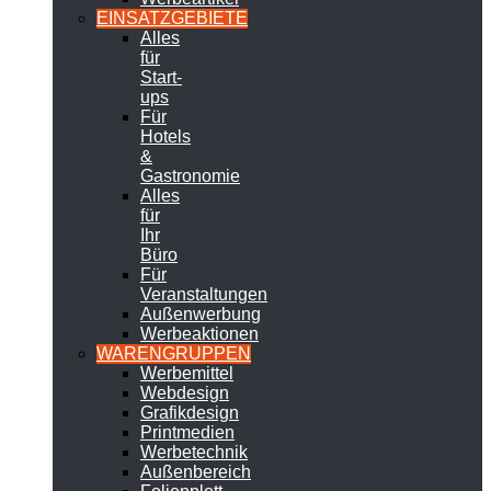
EINSATZGEBIETE
Alles
für
Start-
ups
Für
Hotels
&
Gastronomie
Alles
für
Ihr
Büro
Für
Veranstaltungen
Außenwerbung
Werbeaktionen
WARENGRUPPEN
Werbemittel
Webdesign
Grafikdesign
Printmedien
Werbetechnik
Außenbereich