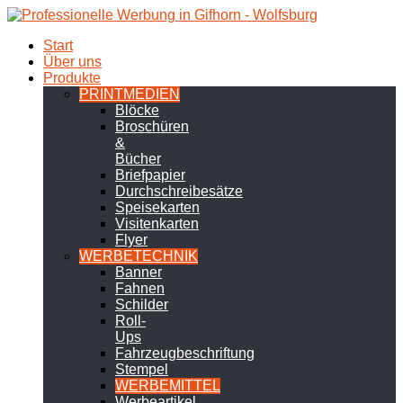
Start
Über uns
Produkte
PRINTMEDIEN
Blöcke
Broschüren
&
Bücher
Briefpapier
Durchschreibesätze
Speisekarten
Visitenkarten
Flyer
WERBETECHNIK
Banner
Fahnen
Schilder
Roll-
Ups
Fahrzeugbeschriftung
Stempel
WERBEMITTEL
Werbeartikel